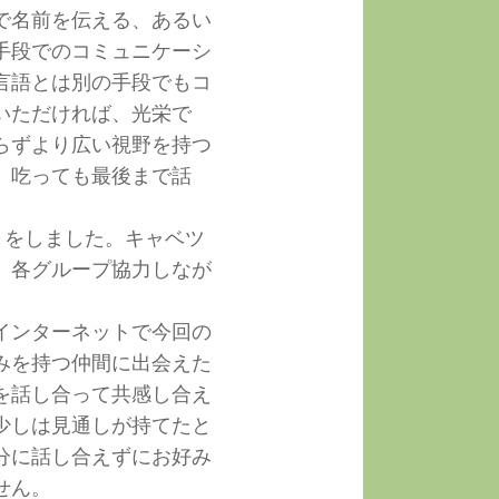
で名前を伝える、あるい
手段でのコミュニケーシ
言語とは別の手段でもコ
いただければ、光栄で
らずより広い視野を持つ
、吃っても最後まで話
りをしました。キャベツ
、各グループ協力しなが
インターネットで今回の
みを持つ仲間に出会えた
を話し合って共感し合え
少しは見通しが持てたと
分に話し合えずにお好み
せん。