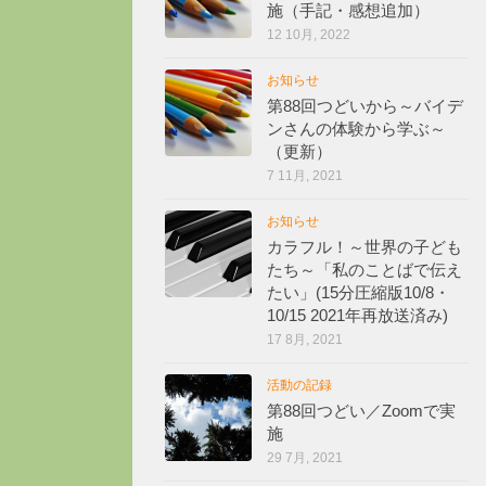
施（手記・感想追加）
12 10月, 2022
お知らせ
第88回つどいから～バイデ
ンさんの体験から学ぶ～
（更新）
7 11月, 2021
お知らせ
カラフル！～世界の子ども
たち～「私のことばで伝え
たい」(15分圧縮版10/8・
10/15 2021年再放送済み)
17 8月, 2021
活動の記録
第88回つどい／Zoomで実
施
29 7月, 2021