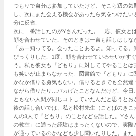
つもりで自分は参加していたけど、そこら辺の気
し、次にまた会える機会があったら気をつけたい
分に反省。
次に一番話したのがYさんだった。一応、彼女と
顔を合わせていた。そのときは一言も話しはしな
「あー知ってる。会ったことあるよ。知ってる。
びっくりした。1度、顔を合わせているせいかす
う。私も彼女も『どもり』に対しててやることは
も笑いが止まらなかった。図書館で『どもり』に
かなか借りる勇気もない。借りるときでも全然違
ながら借りたり…バカげたことなんだけど。今日
ともない人間が同じコトしていたんだと思うとお
後の話し合いでは、私と松村先生（ことばのきこ
んの3人で『どもり』のことなどを話した。Yさ
の教室」に通った経験はまったくないので、実際
が通っているのかなども少し聞いたりした。また