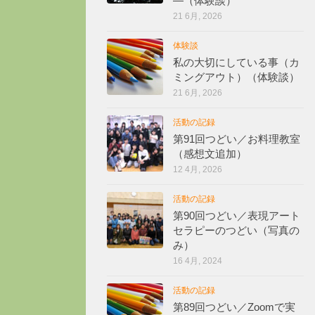
―（体験談）
21 6月, 2026
体験談
私の大切にしている事（カ
ミングアウト）（体験談）
21 6月, 2026
活動の記録
第91回つどい／お料理教室
（感想文追加）
12 4月, 2026
活動の記録
第90回つどい／表現アート
セラピーのつどい（写真の
み）
16 4月, 2024
活動の記録
第89回つどい／Zoomで実