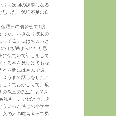
配りも次回の課題になる
と思った。勉強不足の自
は金曜日の講習会で1度、
かった。いきなり彼女の
知ってる」にはちょっと
ぐに打ち解けられたと思
実に似ていて話しをして
関する本を見つけてもな
う本を間にはさんで隠し
、会うまで話しをしたこ
かしくておかしくて。最
えの教室の先生）とYさ
んも私も「ことばときこえ
どういった感じの小学生
、女の人の吃音者って男