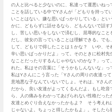
の人と比べると少ないのに、私達って運悪いねっ
ことを話している中でYさんが「どもりを持って
いことはない。嫌な思いばっかりしている」とい
かに、どもらずに話せるなら、どもんないで話す
し、苦しい思いをしないで済むし、屈辱的なこと
だし、彼女の言っていることは理解できる。でも
して、どもりで得したことは１かな？ いや、そ
辛い思いばっかりだよ」って。そのときに松村先
なことだったりするんじゃやないのかな？」って
れた。私はその言葉に「そうかもしんないな」っ
私はYさんにこう言った「Yさんの周りの友達っ
意地悪な子なんていないでしょ。それは、Yさん
だから、良い友達がよってくるんだよ。もし吃音
ら、人の痛みをわかってあげられない性格だった
友達とめぐり合えなかったかもよ？ そう考えれ
じゃないよ。ちょっと得したかもよ」。そしたら