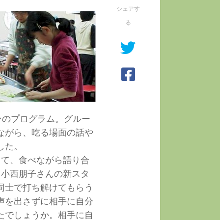
シェアす
る
ンのプログラム。グルー
ながら、吃る場面の話や
した。
って、食べながら語り合
と小西朋子さんの新スタ
同士で打ち解けてもらう
声を出さずに相手に自分
たでしょうか。相手に自