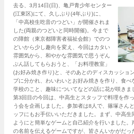
去る、3月14日(日)、亀戸青少年センター
(江東区)にて、久しぶり(4年ぶり)に、
「中高校生吃音のつどい」が開催されま
した(両親のつどいと同時開催)。今まで
の障館（東京都障害者福祉会館）でのつ
どいから少し趣向を変え、今回はカタい
雰囲気から、和やかな雰囲気で思うぞん
ぶん話してもらおうと、「お料理教室」
(お好み焼き作り)と、そのあとのディスカッショ
プに分かれ、わいわいとお好み焼きを作り、食べ
学校のこと、趣味についてなどの話に花が咲きま
第3回目の今回は、中高生とスタッフで料理を作
う会を企画しました。参加者は8人で、篠塚さん
ッフにもお手伝いいただきました。まず、中高生
ようにと簡単なゲームと自己紹介を行いました。
の名前を伝えるゲームですが、皆さんいかがだっ