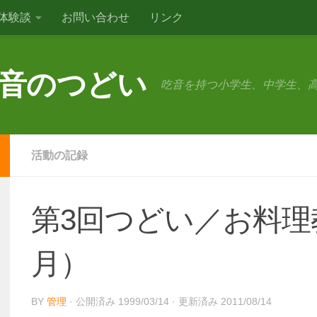
体験談
お問い合わせ
リンク
音のつどい
吃音を持つ小学生、中学生、
活動の記録
第3回つどい／お料理教
月）
BY
管理
· 公開済み
1999/03/14
· 更新済み
2011/08/14