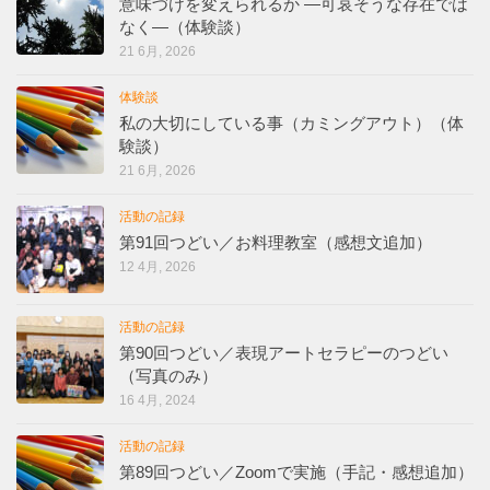
意味づけを変えられるか ―可哀そうな存在では
なく―（体験談）
21 6月, 2026
体験談
私の大切にしている事（カミングアウト）（体
験談）
21 6月, 2026
活動の記録
第91回つどい／お料理教室（感想文追加）
12 4月, 2026
活動の記録
第90回つどい／表現アートセラピーのつどい
（写真のみ）
16 4月, 2024
活動の記録
第89回つどい／Zoomで実施（手記・感想追加）