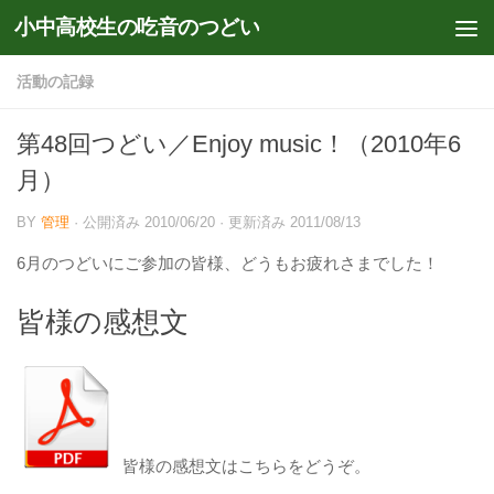
小中高校生の吃音のつどい
コンテンツへスキップ
活動の記録
第48回つどい／Enjoy music！（2010年6
月）
BY
管理
· 公開済み
2010/06/20
· 更新済み
2011/08/13
6月のつどいにご参加の皆様、どうもお疲れさまでした！
皆様の感想文
皆様の感想文はこちらをどうぞ。