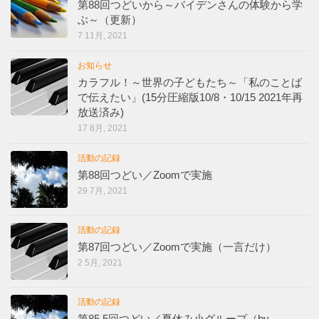
第88回つどいから～バイデンさんの体験から学
ぶ～（更新）
7 11月, 2021
お知らせ
カラフル！～世界の子どもたち～「私のことば
で伝えたい」(15分圧縮版10/8・10/15 2021年再
放送済み)
17 8月, 2021
活動の記録
第88回つどい／Zoomで実施
29 7月, 2021
活動の記録
第87回つどい／Zoomで実施（一言だけ）
2 5月, 2021
活動の記録
第85.5回つどい／夏休み小グループ（by