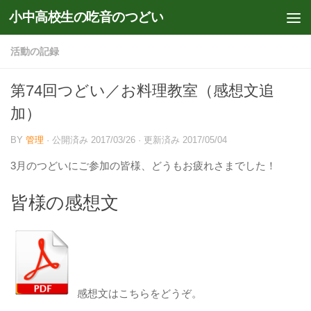
小中高校生の吃音のつどい
コンテンツへスキップ
活動の記録
第74回つどい／お料理教室（感想文追
加）
BY
管理
· 公開済み
2017/03/26
· 更新済み
2017/05/04
3月のつどいにご参加の皆様、どうもお疲れさまでした！
皆様の感想文
感想文はこちらをどうぞ。