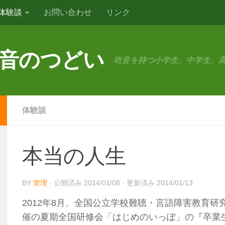
体験談
お問い合わせ
リンク
音のつどい
吃音を持つ小学生、中学生、
体験談
本当の人生
BY
管理
· 公開済み
2014/01/08
· 更新済み
2014/01/13
2012年8月、全国公立学校難聴・言語障害教育
催の夏期全国研修会「はじめのいっぽ」の『卒業