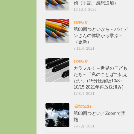
施（手記・感想追加）
12 10月, 2022
お知らせ
第88回つどいから～バイデ
ンさんの体験から学ぶ～
（更新）
7 11月, 2021
お知らせ
カラフル！～世界の子ども
たち～「私のことばで伝え
たい」(15分圧縮版10/8・
10/15 2021年再放送済み)
17 8月, 2021
活動の記録
第88回つどい／Zoomで実
施
29 7月, 2021