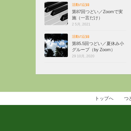
活動の記録
第87回つどい／Zoomで実
施（一言だけ）
2 5月, 2021
活動の記録
第85.5回つどい／夏休み小
グループ（by Zoom）
29 10月, 2020
トップへ
つ