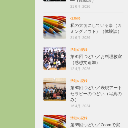
―（体験談）
21 6月, 2026
体験談
私の大切にしている事（カ
ミングアウト）（体験談）
21 6月, 2026
活動の記録
第91回つどい／お料理教室
（感想文追加）
12 4月, 2026
活動の記録
第90回つどい／表現アート
セラピーのつどい（写真の
み）
16 4月, 2024
活動の記録
第89回つどい／Zoomで実